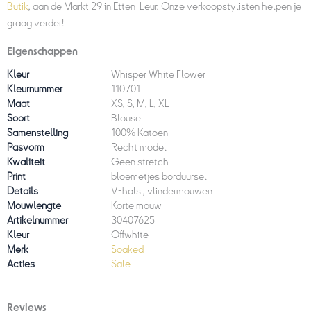
Butik
, aan de Markt 29 in Etten-Leur. Onze verkoopstylisten helpen je
graag verder!
Eigenschappen
Kleur
Whisper White Flower
Kleurnummer
110701
Maat
XS, S, M, L, XL
Soort
Blouse
Samenstelling
100% Katoen
Pasvorm
Recht model
Kwaliteit
Geen stretch
Print
bloemetjes borduursel
Details
V-hals , vlindermouwen
Mouwlengte
Korte mouw
Artikelnummer
30407625
Kleur
Offwhite
Merk
Soaked
Acties
Sale
Reviews