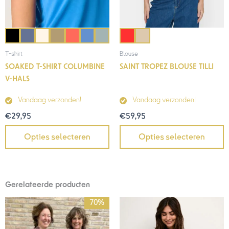
T-shirt
Blouse
SOAKED T-SHIRT COLUMBINE
SAINT TROPEZ BLOUSE TILLI
V-HALS
Vandaag verzonden!
Vandaag verzonden!
€
29,95
€
59,95
Opties selecteren
Opties selecteren
Gerelateerde producten
Oorspronkelijke
Huidige
70%
prijs
prijs
was:
is: