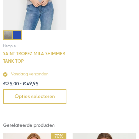
Hempje
SAINT TROPEZ MILA SHIMMER
TANK TOP
Vandaag verzonden!
€
25,00
-
€
49,95
Opties selecteren
Gerelateerde producten
Oorspronkelijke
Huidige
70%