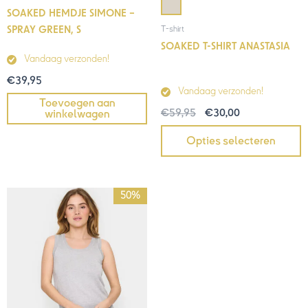
SOAKED HEMDJE SIMONE –
T-shirt
SPRAY GREEN, S
SOAKED T-SHIRT ANASTASIA
Vandaag verzonden!
€
39,95
Vandaag verzonden!
Toevoegen aan
€
59,95
€
30,00
winkelwagen
Opties selecteren
Prijsklasse:
50%
€25,00
tot
€49,95