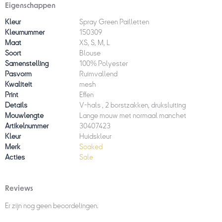
Eigenschappen
Kleur
Spray Green Pailletten
Kleurnummer
150309
Maat
XS, S, M, L
Soort
Blouse
Samenstelling
100% Polyester
Pasvorm
Ruimvallend
Kwaliteit
mesh
Print
Effen
Details
V-hals , 2 borstzakken, druksluiting
Mouwlengte
Lange mouw met normaal manchet
Artikelnummer
30407423
Kleur
Huidskleur
Merk
Soaked
Acties
Sale
Reviews
Er zijn nog geen beoordelingen.