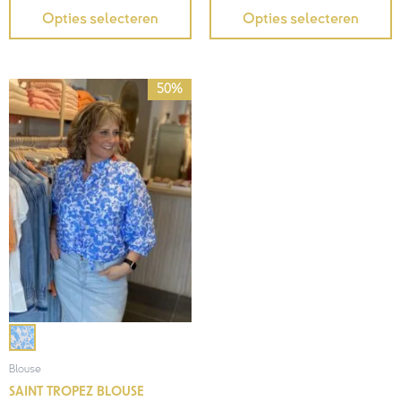
Opties selecteren
Opties selecteren
Oorspronkelijke
Huidige
50%
prijs
prijs
was:
is:
€69,95.
€35,00.
Blouse
SAINT TROPEZ BLOUSE