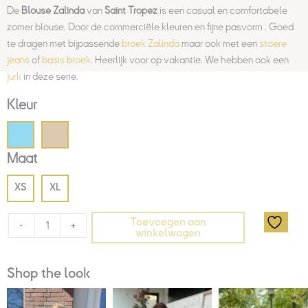
De
Blouse Zalinda
van
Saint Tropez
is een casual en comfortabele
zomer blouse. Door de commerciële kleuren en fijne pasvorm . Goed
te dragen met bijpassende
broek Zalinda
maar ook met een
stoere
jeans
of
basis broek
. Heerlijk voor op vakantie. We hebben ook een
jurk
in deze serie.
Kleur
Maat
XS
XL
Toevoegen aan
-
+
winkelwagen
Shop the look
Huidige
Oorspronkelijke
Prijsklasse: