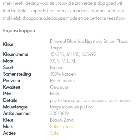
merk heeft kleding voor de vrouw die zich iedere dag goed wil
kleden. Saint Tropez is heel sterk in haar basics, maar heeft ook
makkelijk draagbare alledaagse mode en de perfecte feestlook.
Eigenschappen
Ethereal Blue, Ice Nightsky Stripe, Plaza
Kleur
Taupe
Kleurnummer
154323, 161105, 303492
Maat
XS, S, M, L, XL
Soort
Blouse
Samenstelling
100% Katoen
Pasvorm
Recht model
Kwaliteit
Geweven
Print
Effen
Details
platte kraag, pull on mouwen, recht model
Mouwlengte
lange mouw en pull on
Artikelnummer
30513819
Kleur
Blauw, Zand
Merk
Saint Tropez
Acties
Sale