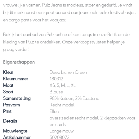
vrouwelijke vormen. Pulz Jeans is modieus, stoer en gedurfd. Je vindt
bij dit merk naast een groot aanbod aan jeans ook leuke festivaljasjes
en cargo pants voor het voorjaar.
Bekijk het aanbod van Pulz online of kom langs in onze Butik om de
kleding van Pulz te ontdekken. Onze verkoopstylisten helpen je
graag verder!
Eigenschappen
Kleur
Deep Lichen Green
Kleurnummer
180312
Maat
XS, S, M, L, XL
Soort
Blouse
Samenstelling
98% Katoen, 2% Elastane
Pasvorm
Recht model
Print
Effen
oversized en recht model, 2 klepzakken voor
Details
en studs
Mouwlengte
Lange mouw
Artikelnummer
50208073