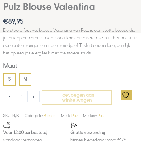
Pulz Blouse Valentina
€
89,95
De stoere festival blouse Valentina van Pulz is een vlotte blouse die
je leuk op een broek, rok of short kan combineren. Je kunt het ook leuk
open laten hangen en er een hemdje of T-shirt onder doen, dan lijkt
het op een jasje erg leuk met die stoere studs.
Maat
S
M
Toevoegen aan
-
+
winkelwagen
SKU:
N/B
Categorie:
Blouse
Merk:
Pulz
Merken:
Pulz
Voor 12:00 uur besteld,
Gratis verzending
vandaag verzonden.
binnen Nederland vanaf €75,-.