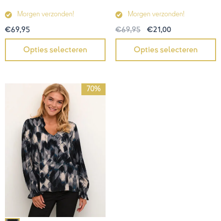
Morgen verzonden!
Morgen verzonden!
€
69,95
€
69,95
€
21,00
Opties selecteren
Opties selecteren
Oorspronkelijke
Huidige
70%
prijs
prijs
was:
is:
€49,95.
€15,00.