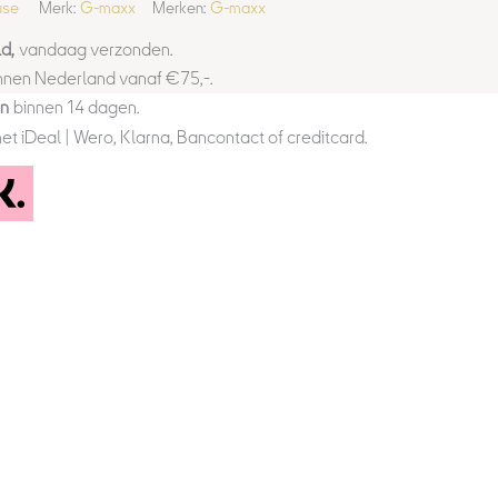
use
Merk:
G-maxx
Merken:
G-maxx
d,
vandaag verzonden.
nnen Nederland vanaf €75,-.
en
binnen 14 dagen.
et iDeal | Wero, Klarna, Bancontact of creditcard.