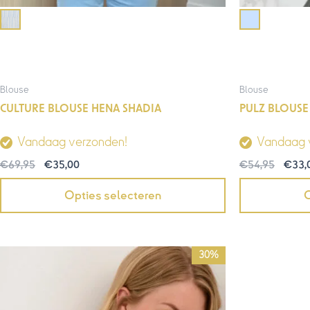
Blouse
Blouse
CULTURE BLOUSE HENA SHADIA
PULZ BLOUSE
Vandaag verzonden!
Vandaag 
€
69,95
€
35,00
€
54,95
€
33,
Opties selecteren
O
Oorspronkelijke
Huidige
30%
prijs
prijs
was:
is:
€59,95.
€42,00.