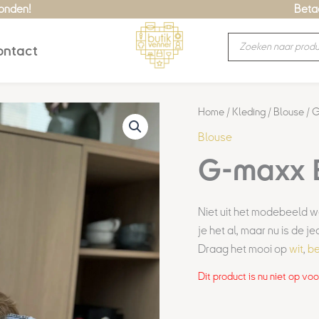
zonden!
Betaa
Producten
ntact
zoeken
Home
/
Kleding
/
Blouse
/ G
Blouse
G-maxx B
Niet uit het modebeeld w
je het al, maar nu is de 
Draag het mooi op
wit
,
be
Dit product is nu niet op vo