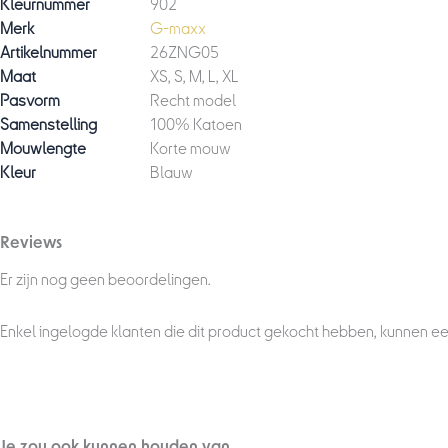
Kleurnummer
902
Merk
G-maxx
Artikelnummer
26ZNG05
Maat
XS, S, M, L, XL
Pasvorm
Recht model
Samenstelling
100% Katoen
Mouwlengte
Korte mouw
Kleur
Blauw
Reviews
Er zijn nog geen beoordelingen.
Enkel ingelogde klanten die dit product gekocht hebben, kunnen ee
Je zou ook kunnen houden van …