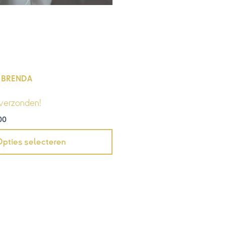
 BRENDA
verzonden!
00
pties selecteren