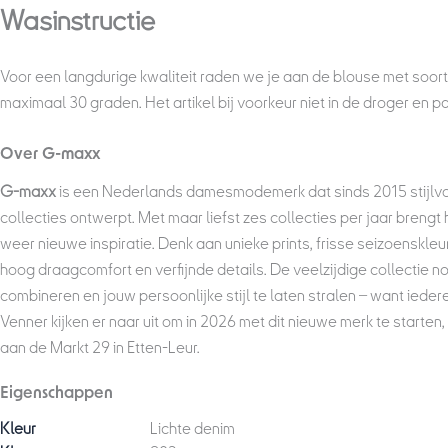
Wasinstructie
Voor een langdurige kwaliteit raden we je aan de blouse met soor
maximaal 30 graden. Het artikel bij voorkeur niet in de droger en pas
Over G-maxx
G-maxx
is een Nederlands damesmodemerk dat sinds 2015 stijlvo
collecties ontwerpt. Met maar liefst zes collecties per jaar breng
weer nieuwe inspiratie. Denk aan unieke prints, frisse seizoenskleu
hoog draagcomfort en verfijnde details. De veelzijdige collectie nod
combineren en jouw persoonlijke stijl te laten stralen – want iedere 
Venner kijken er naar uit om in 2026 met dit nieuwe merk te starten,
aan de Markt 29 in Etten-Leur.
Eigenschappen
Kleur
Lichte denim