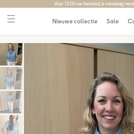
Ga
Voor 12:00 uur besteld, is vandaag ver
naar
de
Nieuwe collectie
Sale
Co
inhoud