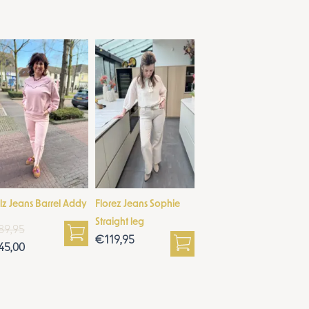
Huidige
Oorspronkelijke
prijs
prijs
is:
was:
€45,00.
€89,95.
lz Jeans Barrel Addy
Florez Jeans Sophie
Straight leg
89,95
€
119,95
45,00