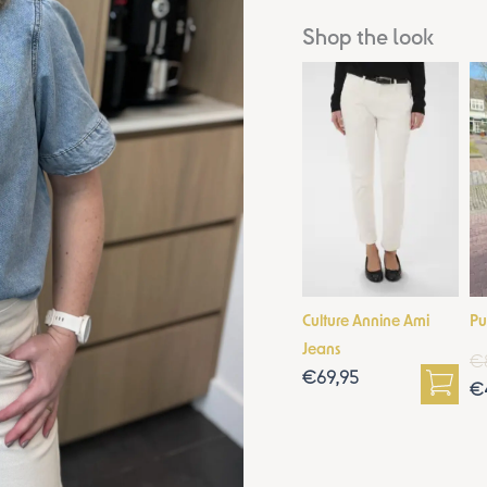
Shop the look
Culture Annine Ami
Pu
Jeans
€
€
69,95
€