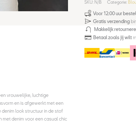
SKU:
N/B
Categorie:
Blo
Voor 12:00 uur bestel
Gratis verzending
bi
Makkelijk retourner
Betaal zoals jij wilt
m
en vrouwelijke, luchtige
pasvorm en is afgewerkt met een
denim look structuur in de stof
n met denim voor een casual chic