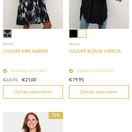
Blouse
Blouse
CULTURE JURK HARPER
CULTURE BLOUSE CHRESTA
Vandaag verzonden!
Vandaag verzonden!
€
69,95
€
21,00
€
79,95
Opties selecteren
Opties selecteren
Oorspronkelijke
Huidige
70%
prijs
prijs
was:
is:
€69,95.
€21,00.