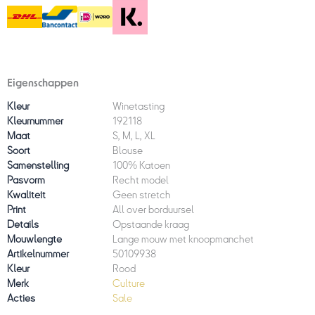
Eigenschappen
Kleur
Winetasting
Kleurnummer
192118
Maat
S, M, L, XL
Soort
Blouse
Samenstelling
100% Katoen
Pasvorm
Recht model
Kwaliteit
Geen stretch
Print
All over borduursel
Details
Opstaande kraag
Mouwlengte
Lange mouw met knoopmanchet
Artikelnummer
50109938
Kleur
Rood
Merk
Culture
Acties
Sale