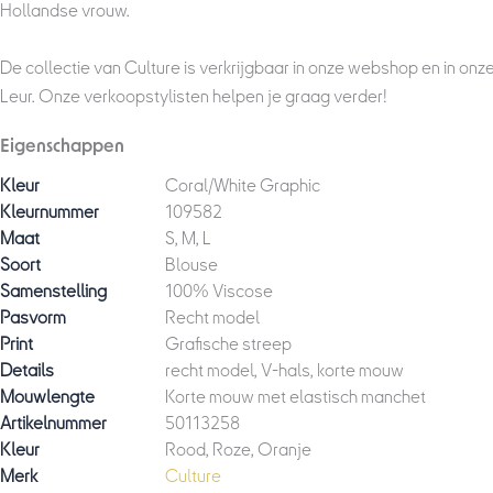
Hollandse vrouw.
De collectie van Culture is verkrijgbaar in onze webshop en in onz
Leur. Onze verkoopstylisten helpen je graag verder!
Eigenschappen
Kleur
Coral/White Graphic
Kleurnummer
109582
Maat
S, M, L
Soort
Blouse
Samenstelling
100% Viscose
Pasvorm
Recht model
Print
Grafische streep
Details
recht model, V-hals, korte mouw
Mouwlengte
Korte mouw met elastisch manchet
Artikelnummer
50113258
Kleur
Rood, Roze, Oranje
Merk
Culture