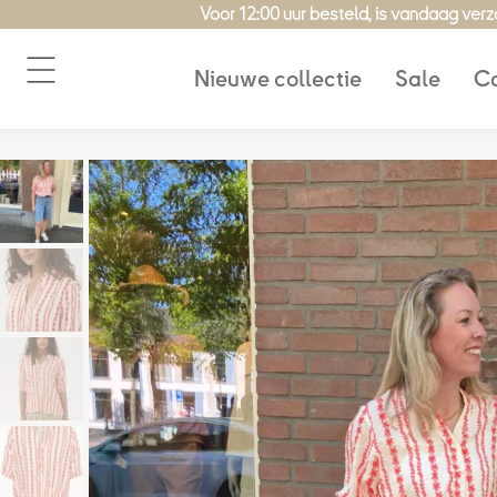
Ga
Voor 12:00 uur besteld, is vandaag ver
naar
de
Nieuwe collectie
Sale
Co
inhoud