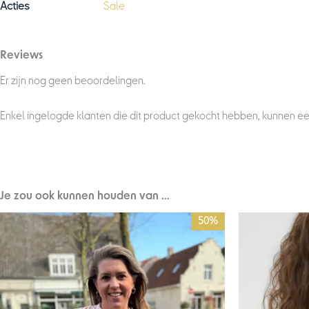
Acties
Sale
Reviews
Er zijn nog geen beoordelingen.
Enkel ingelogde klanten die dit product gekocht hebben, kunnen ee
Je zou ook kunnen houden van …
Oorspronkelijke
Huidige
50%
prijs
prijs
was:
is:
€69,95.
€35,00.