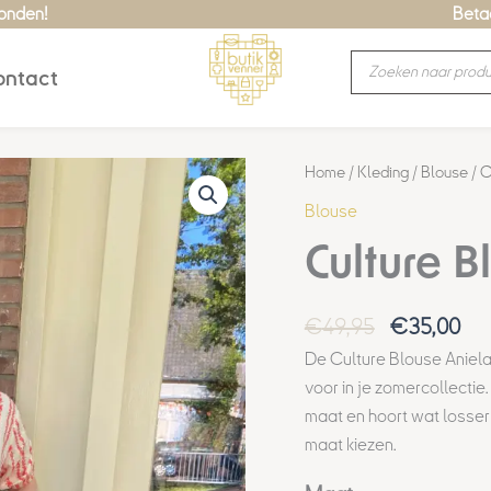
zonden!
Betaa
Producten
ntact
zoeken
Oorspronke
Hui
Culture
Home
/
Kleding
/
Blouse
/ C
prijs
prij
Blouse
Blouse
was:
is:
Hollie
Culture B
€49,95.
€35
aantal
€
49,95
€
35,00
De
Culture Blouse Aniel
voor in je zomercollectie
maat en hoort wat losser 
maat kiezen.