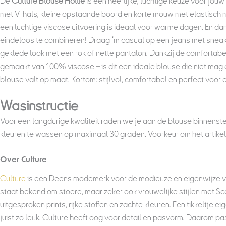
De
Culture Blouse Hollie
is een heerlijke, luchtige keuze voor jouw
met V-hals, kleine opstaande boord en korte mouw met elastisch m
een luchtige viscose uitvoering is ideaal voor warme dagen. En dan
eindeloos te combineren! Draag ‘m casual op een jeans met sneak
geklede look met een rok of nette pantalon. Dankzij de comfortab
gemaakt van 100% viscose – is dit een ideale blouse die niet mag 
blouse valt op maat. Kortom: stijlvol, comfortabel en perfect voor
Wasinstructie
Voor een langdurige kwaliteit raden we je aan de blouse binnenste
kleuren te wassen op maximaal 30 graden. Voorkeur om het artikel 
Over Culture
Culture
is een Deens modemerk voor de modieuze en eigenwijze vr
staat bekend om stoere, maar zeker ook vrouwelijke stijlen met Sc
uitgesproken prints, rijke stoffen en zachte kleuren. Een tikkeltje e
juist zo leuk. Culture heeft oog voor detail en pasvorm. Daarom pa