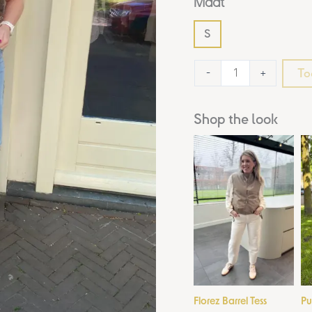
Maat
S
To
-
+
Shop the look
Florez Barrel Tess
Pu