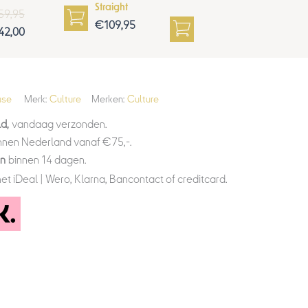
Straight
59,95
€
109,95
42,00
use
Merk:
Culture
Merken:
Culture
d,
vandaag verzonden.
nnen Nederland vanaf €75,-.
en
binnen 14 dagen.
et iDeal | Wero, Klarna, Bancontact of creditcard.