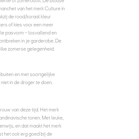
 lente of zomeroutfit. De blouse
anchet van het merk Culture in
kzij de rood/koraal kleur
ers of kies voor een meer
ele pasvorm – losvallend en
ontbreken in je garderobe. De
 elke zomerse gelegenheid.
buiten en met soortgelijke
niet in de droger te doen.
ouw van deze tijd. Het merk
andinavische tonen. Met leuke,
igenwijs, en dat maakt het merk
st het ook erg goed bij de