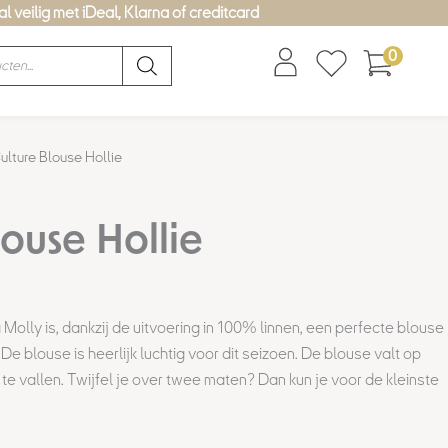
l veilig met iDeal, Klarna of creditcard
0
lijke
dige
ulture Blouse Hollie
s
louse Hollie
,00.
a Molly
is, dankzij de uitvoering in 100% linnen, een perfecte blouse
.
De blouse is
heerlijk luchtig voor dit seizoen. De blouse valt op
te vallen. Twijfel je over twee maten? Dan kun je voor de kleinste