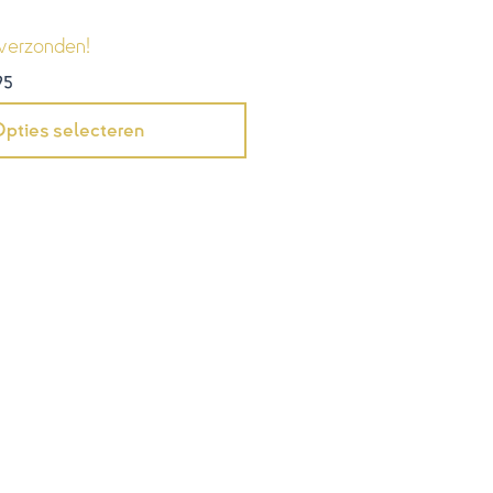
verzonden!
95
pties selecteren