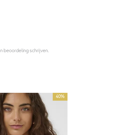
n beoordeling schrijven.
Prijsklasse:
40%
€42,00
tot
€59,95