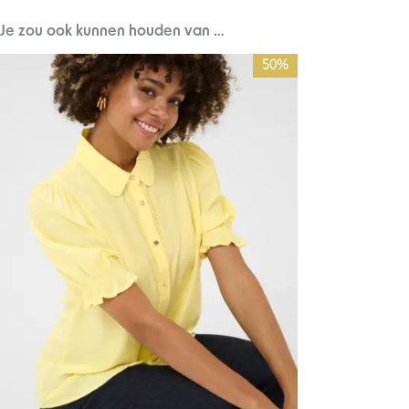
Je zou ook kunnen houden van …
Prijsklasse:
50%
€30,00
tot
€42,00