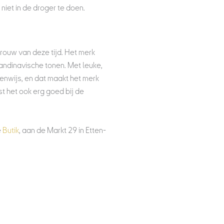
niet in de droger te doen.
ouw van deze tijd. Het merk
andinavische tonen. Met leuke,
igenwijs, en dat maakt het merk
st het ook erg goed bij de
e
Butik
, aan de Markt 29 in Etten-