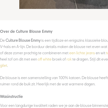
Over de Culture Blo
De
Culture Blouse Emmy
is een tijdloze en enigszins klassieke bl
V-hals en A-lijn. De borduur details maken de blouse net even wat 
of deze zomer prachtig te combineren met
een lichte jeans
en wit
t
heel tof om dit met een
off white
broek of
rok
te dragen. Stijl dit e
gilet
.
De blouse is een samenstelling van 100% katoen. De blouse heeft
ruimer rond de buik zit. Heerlijk met de wat warmere dagen.
Wasinstructie
Voor een langdurige kwaliteit raden we je aan de blouse binnenste