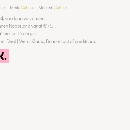
use
Merk:
Culture
Merken:
Culture
d,
vandaag verzonden.
nnen Nederland vanaf €75,-.
en
binnen 14 dagen.
et iDeal | Wero, Klarna, Bancontact of creditcard.