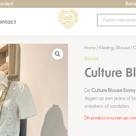
zonden!
Betaa
Producten
ntact
zoeken
Home
/
Kleding
/
Blouse
/ C
Blouse
Culture 
De
Culture Blouse Emmy
dagen op een jeans of kor
sneakers of sandalen.
Dit product is nu niet op vo