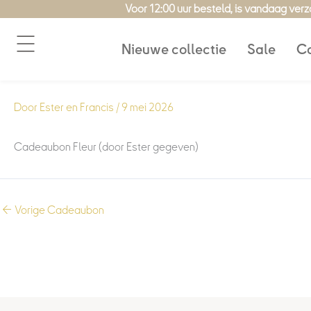
Ga
Voor 12:00 uur besteld, is vandaag ver
naar
de
Nieuwe collectie
Sale
Co
inhoud
Door
Ester en Francis
/
9 mei 2026
Cadeaubon Fleur (door Ester gegeven)
←
Vorige Cadeaubon