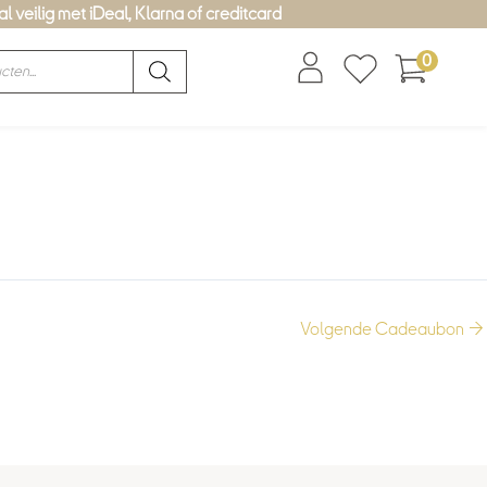
l veilig met iDeal, Klarna of creditcard
0
Volgende Cadeaubon
→