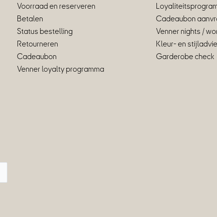
Voorraad en reserveren
Loyaliteitsprogr
Betalen
Cadeaubon aanvr
Status bestelling
Venner nights / w
Retourneren
Kleur- en stijladvi
Cadeaubon
Garderobe check
Venner loyalty programma