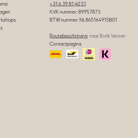
amma
+31 6 39 81 40 51
agen
KVK nummer: 89957873
orkshops
BTW nummer: NL865164915B01
es
Routebeschrijving
naar Butik Venner
Contactpagina