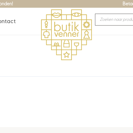
zonden!
Betaa
Producten
ntact
zoeken