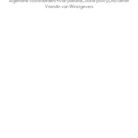
Algemene voorwaarden
Privacybeleid
Cookie policy
Disclaimer
Vriendin van Winstgevers