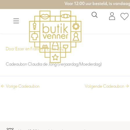
Ga
Voor 12:00 uur besteld, is vandaag 
naar
de
inhoud
Door
Ester en Francis
/
2 mei 2025
Cadeaubon Claudia de Jong (verjaardag/Moederdag)
←
Vorige Cadeaubon
Volgende Cadeaubon
→