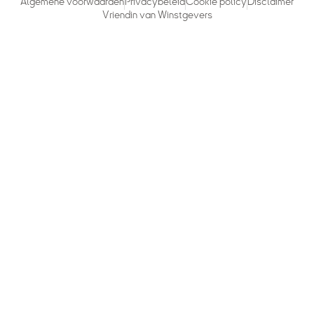
Algemene voorwaarden
Privacybeleid
Cookie policy
Disclaimer
Vriendin van Winstgevers