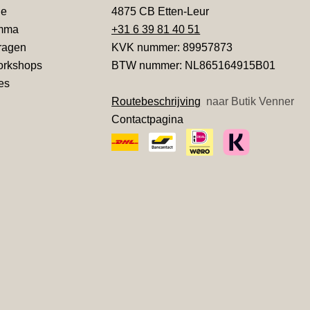
ie
4875 CB Etten-Leur
amma
+31 6 39 81 40 51
ragen
KVK nummer: 89957873
workshops
BTW nummer: NL865164915B01
ies
Routebeschrijving
naar Butik Venner
Contactpagina