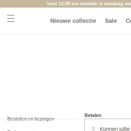
Ga
Voor 12:00 uur besteld, is vandaag v
naar
de
Nieuwe collectie
Sale
C
inhoud
Betalen
Bestellen en bezorgen
Kunnen jullie