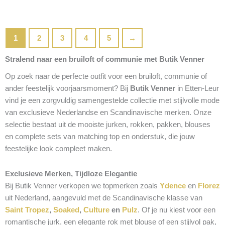
1
2
3
4
5
→
Stralend naar een bruiloft of communie met Butik Venner
Op zoek naar de perfecte outfit voor een bruiloft, communie of
ander feestelijk voorjaarsmoment? Bij
Butik Venner
in Etten-Leur
vind je een zorgvuldig samengestelde collectie met stijlvolle mode
van exclusieve Nederlandse en Scandinavische merken. Onze
selectie bestaat uit de mooiste jurken, rokken, pakken, blouses
en complete sets van matching top en onderstuk, die jouw
feestelijke look compleet maken.
Exclusieve Merken, Tijdloze Elegantie
Bij Butik Venner verkopen we topmerken zoals
Ydence
en
Florez
uit Nederland, aangevuld met de Scandinavische klasse van
Saint Tropez
,
Soaked
,
Culture
en
Pulz
. Of je nu kiest voor een
romantische jurk, een elegante rok met blouse of een stijlvol pak,