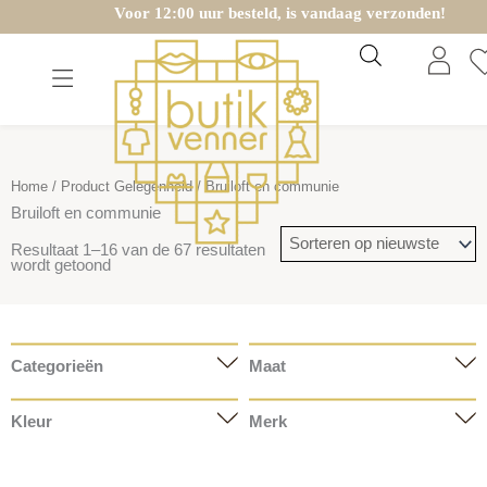
Gesorteerd
Ga
Voor 12:00 uur besteld, is vandaag verzonden!
op
nieuwste
naar
de
inhoud
Home
/ Product Gelegenheid / Bruiloft en communie
Bruiloft en communie
Resultaat 1–16 van de 67 resultaten
wordt getoond
Categorieën
Maat
Kleur
Merk