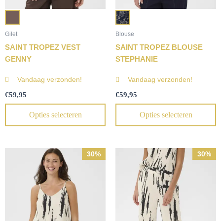
Gilet
Blouse
SAINT TROPEZ VEST
SAINT TROPEZ BLOUSE
GENNY
STEPHANIE
Vandaag verzonden!
Vandaag verzonden!
€
59,95
€
59,95
Opties selecteren
Opties selecteren
Oorspronkelijke
Huidige
Oorspronkelijke
Huidige
30%
30%
prijs
prijs
prijs
prijs
was:
is:
was:
is:
€49,95.
€35,00.
€69,95.
€49,00.