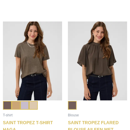
T-shirt
Blouse
SAINT TROPEZ T-SHIRT
SAINT TROPEZ FLARED
HAGA
BLOUSE AILEEN MET